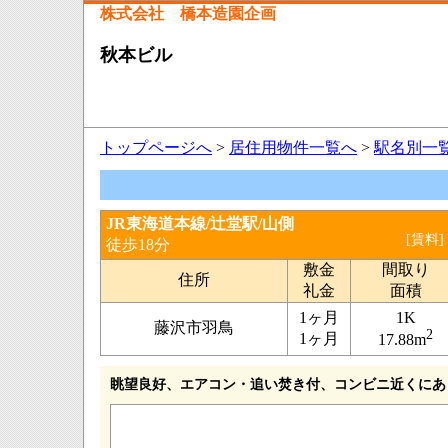
株式会社 橋本造園企画
秋本ビル
トップページへ
>
居住用物件一覧へ
>
駅名別一
JR東海道本線/辻堂駅/山側
[賃料]
徒歩18分
敷金
間取り
住所
礼金
面積
1ヶ月
1K
藤沢市羽鳥
2
1ヶ月
17.88m
眺望良好、エアコン・追い焚き付、コンビニ近くにあ