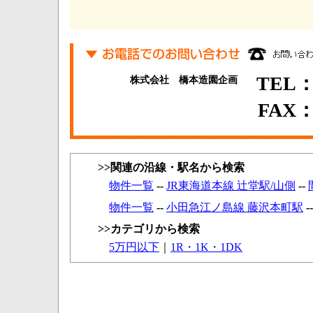
TEL：0
株式会社 橋本造園企画
FAX：0
>>関連の沿線・駅名から検索
物件一覧
--
JR東海道本線 辻堂駅/山側
--
物件一覧
--
小田急江ノ島線 藤沢本町駅
-
>>カテゴリから検索
5万円以下
｜
1R・1K・1DK