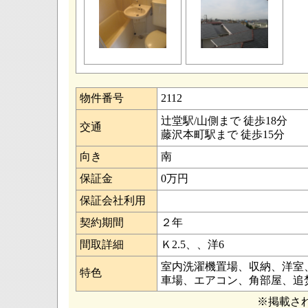
物件番号
2112
辻堂駅/山側まで 徒歩18分
交通
藤沢本町駅まで 徒歩15分
向き
南
保証金
0万円
保証会社利用
契約期間
２年
間取詳細
Ｋ2.5、、洋6
室内洗濯機置場、収納、洋室
特色
車場、エアコン、角部屋、追
※掲載さ