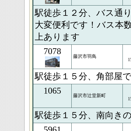
駅徒歩１２分、バス通
大変便利です！バス本
上あります
7078
藤沢市羽鳥
1
駅徒歩１５分、角部屋
1065
藤沢市辻堂新町
1
駅徒歩１５分、南向き
5961