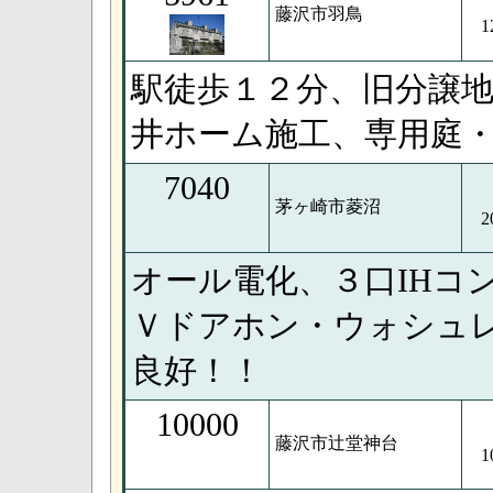
藤沢市羽鳥
1
駅徒歩１２分、旧分譲
井ホーム施工、専用庭
7040
茅ヶ崎市菱沼
2
オール電化、３口IHコ
Ｖドアホン・ウォシュ
良好！！
10000
藤沢市辻堂神台
1