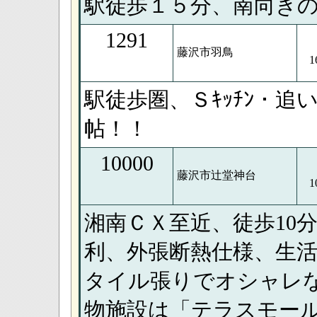
駅徒歩１５分、南向き
1291
藤沢市羽鳥
1
駅徒歩圏、Ｓｷｯﾁﾝ・追
帖！！
10000
藤沢市辻堂神台
1
湘南ＣＸ至近、徒歩10
利、外張断熱仕様、生
タイル張りでオシャレ
物施設は「テラスモール