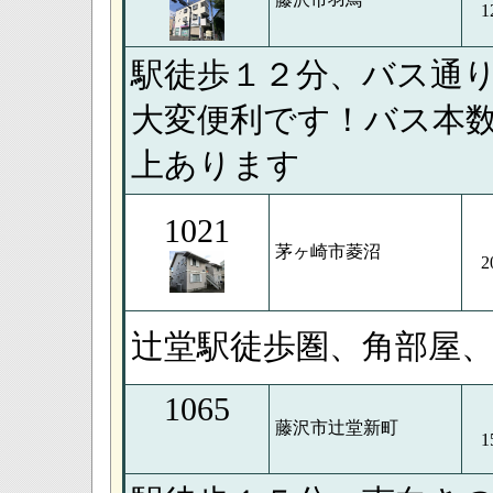
1
駅徒歩１２分、バス通
大変便利です！バス本
上あります
1021
茅ヶ崎市菱沼
2
辻堂駅徒歩圏、角部屋
1065
藤沢市辻堂新町
1